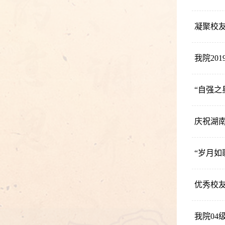
我院20
“自强
庆祝湖
“岁月如
优秀校
我院0