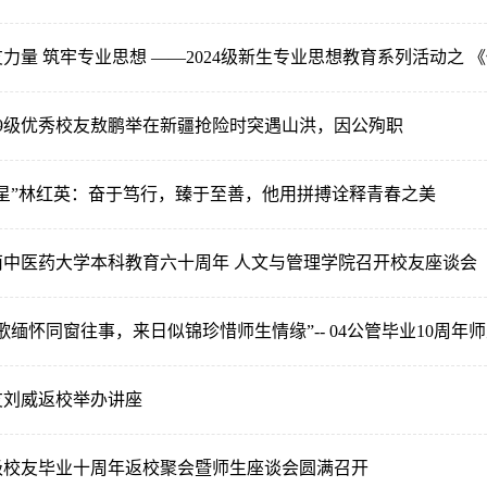
19级优秀校友敖鹏举在新疆抢险时突遇山洪，因公殉职
之星”林红英：奋于笃行，臻于至善，他用拼搏诠释青春之美
南中医药大学本科教育六十周年 人文与管理学院召开校友座谈会
歌缅怀同窗往事，来日似锦珍惜师生情缘”-- 04公管毕业10周年
友刘威返校举办讲座
4级校友毕业十周年返校聚会暨师生座谈会圆满召开